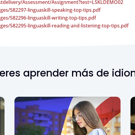
estdelivery/Assessment/Assignment?test=LSKLDEMO02
es/582297-linguaskill-speaking-top-tips.pdf
s/582296-linguaskill-writing-top-tips.pdf
s/582295-linguaskill-reading-and-listening-top-tips.pdf
eres aprender más de idi