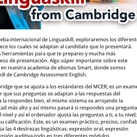
eba internacional de Linguaskill, exploraremos los diferen
ece los cuales se adaptan al candidato que lo presentará.
s herramientas para que te prepares y mucha más
ceso de presentación. Algo súper importante sobre este
, en nuestra academia de idiomas Smart, donde somos
ill de Cambridge Assessment English.
ridge que se ajusta a los estándares del MCER; es un exam
cir que sus preguntas se adaptan a las respuestas del
ta la respondes bien, el mismo sistema va arrojando la
ultad más alto y así mismo pasará si respondes una pregunt
ivel y así el ordenador ajusta las preguntas a ti, a tu nivel;
 su calificación. Este, es un examen práctico, preciso, confia
a las 4 destrezas lingüísticas: expresión oral, expresión
nsión auditiva-todo en tres diferentes módulos.