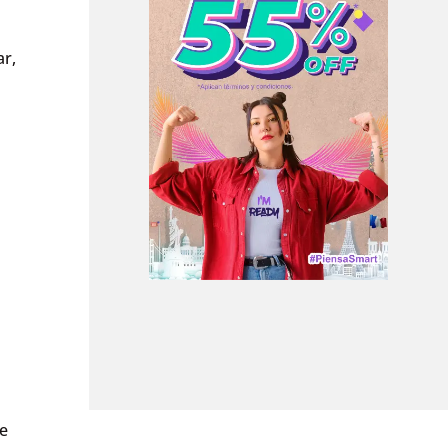
ar,
e
de