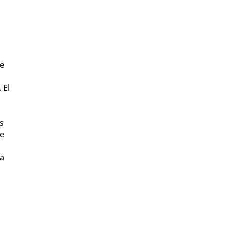
de
 El
s
te
 a