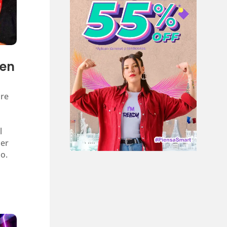
 en
pre
l
ser
o.