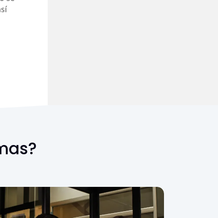
sí
omas?