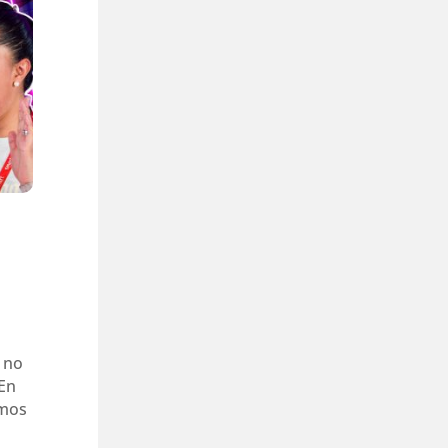
: no
En
amos