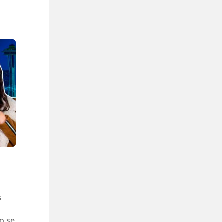
:
s
o se