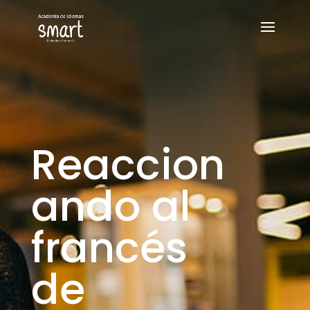
Reaccion
ando al
francés
de