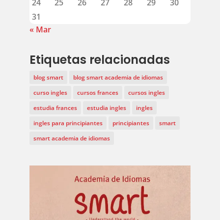
24
25
26
27
28
29
30
31
« Mar
Etiquetas relacionadas
blog smart
blog smart academia de idiomas
curso ingles
cursos frances
cursos ingles
estudia frances
estudia ingles
ingles
ingles para principiantes
principiantes
smart
smart academia de idiomas