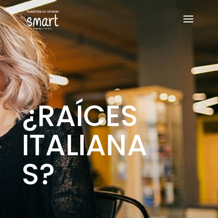
¿RAÍCES
ITALIANA
S?