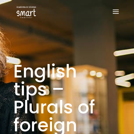
English
tips –
Plurals of
foreign