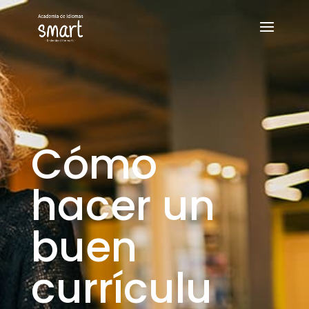
Cómo
hacer un
buen
currículu