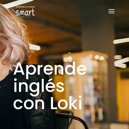
Aprende
inglés
con Loki