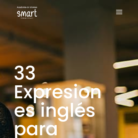
33
Expresion
es inglés
para