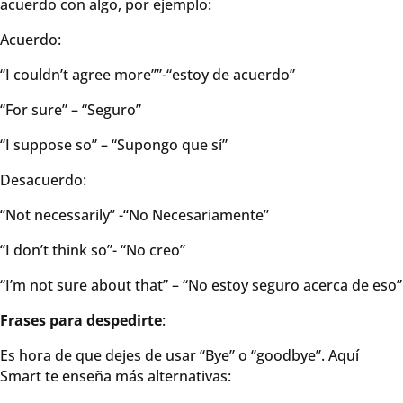
acuerdo con algo, por ejemplo:
Acuerdo:
“I couldn’t agree more””-“estoy de acuerdo”
“For sure” – “Seguro”
“I suppose so” – “Supongo que sí”
Desacuerdo:
“Not necessarily” -“No Necesariamente”
“I don’t think so”- “No creo”
“I’m not sure about that” – “No estoy seguro acerca de eso”
Frases para despedirte
:
Es hora de que dejes de usar “Bye” o “goodbye”. Aquí
Smart te enseña más alternativas: