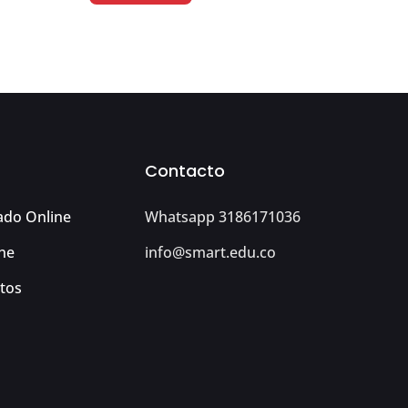
Contacto
ado Online
Whatsapp 3186171036
ne
info@smart.edu.co
tos