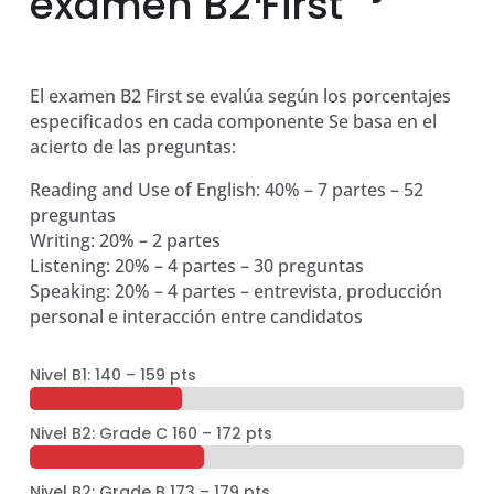
examen B2 First
El examen B2 First se evalúa según los porcentajes
especificados en cada componente Se basa en el
acierto de las preguntas:
Reading and Use of English: 40% – 7 partes – 52
preguntas
Writing: 20% – 2 partes
Listening: 20% – 4 partes – 30 preguntas
Speaking: 20% – 4 partes – entrevista, producción
personal e interacción entre candidatos
Nivel B1: 140 – 159 pts
35%
35%
Nivel B2: Grade C 160 – 172 pts
40 – 52%
40 – 52%
Nivel B2: Grade B 173 – 179 pts