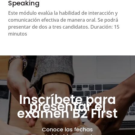
Speaking
Este módulo evalúa la habilidad de interacción y
comunicación efectiva de manera oral. Se podrá
presentar de dos a tres candidatos. Duración: 15
minutos
Inscríbete para
presentar el
examen B2 First
Conoce las fechas