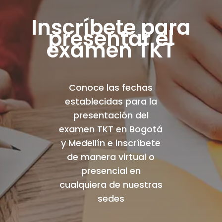
Inscríbete para
presentar el
examen TKT
Conoce las fechas
establecidas para la
presentación del
examen TKT en Bogotá
y Medellín e inscríbete
de manera virtual o
presencial en
cualquiera de nuestras
sedes